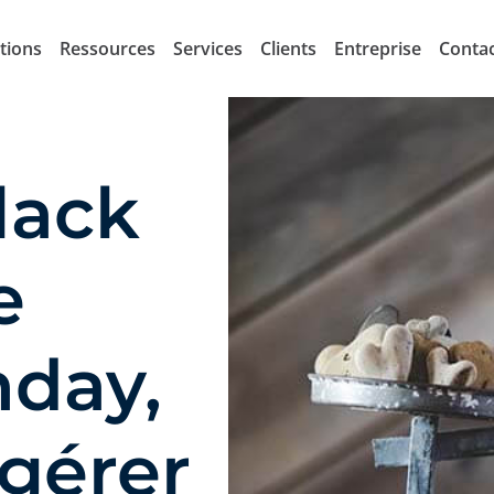
tions
Ressources
Services
Clients
Entreprise
Conta
lack
e
day,
gérer