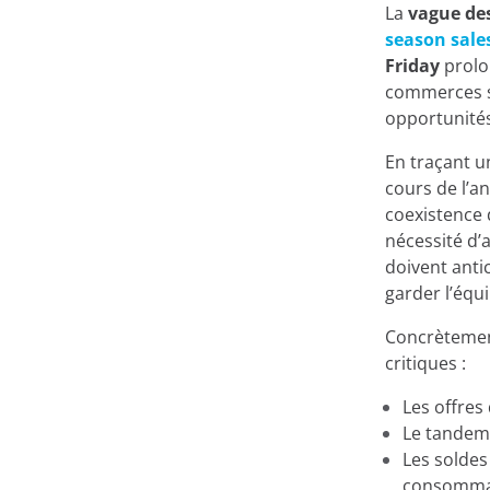
La
vague de
season sale
Friday
prolo
commerces se
opportunités
En traçant 
cours de l’a
coexistence 
nécessité d’
doivent anti
garder l’équi
Concrètemen
critiques :
Les offres 
Le tandem 
Les soldes
consommati