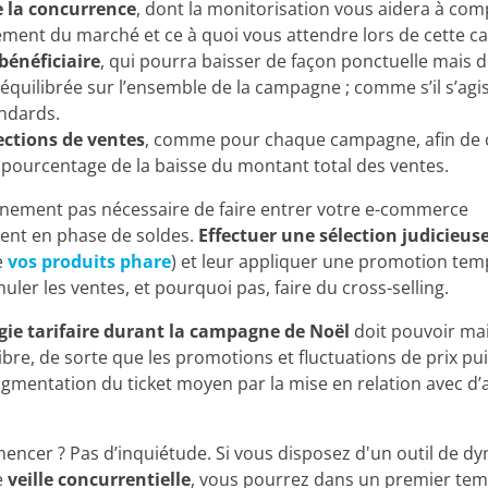
e la concurrence
, dont la monitorisation vous aidera à com
tilisons des cookies:
ment du marché et ce à quoi vous attendre lors de cette 
bénéficiaire
, qui pourra baisser de façon ponctuelle mais 
quilibrée sur l’ensemble de la campagne ; comme s’il s’agis
isons nos propres cookies et/ou des technologies similaires
ndards.
 des informations pendant que vous parcourez le web. Le bu
ections de ventes
, comme pour chaque campagne, afin de
s varié: de l'amélioration de votre expérience sur le site en
 pourcentage de la baisse du montant total des ventes.
ue ou en recommandant d'autres contenus intéressants, à 
utilisateur lors de l'accès à des zones privées du site. Elles 
tainement pas nécessaire de faire entrer votre e-commerce
pour la personnalisation des annonces, par l'intermédiaire
nt en phase de soldes.
Effectuer une sélection judicieus
oogle Ads
et d'autres. Vous pouvez accepter tous les cookie
e
vos produits phare
) et leur appliquer une promotion tem
 les configurer depuis les "Paramètres de cookies", ou les r
muler les ventes, et pourquoi pas, faire du cross-selling.
Refuser". Vous pouvez en apprendre davantage sur les différ
Avis légal, Politique de confidentialité et Cookies
gie tarifaire durant la campagne de Noël
doit pouvoir ma
libre, de sorte que les promotions et fluctuations de prix pu
Refuser
augmentation du ticket moyen par la mise en relation avec d’
Param
ncer ? Pas d’inquiétude. Si vous disposez d'un outil de d
e
veille concurrentielle
, vous pourrez dans un premier te