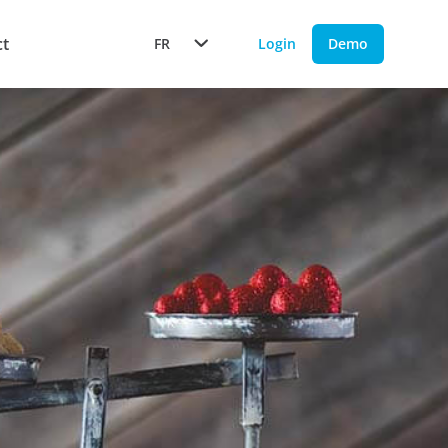
ct
FR
Login
Demo