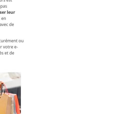
urs est
 pas
iser leur
, en
 avec de
aturément ou
 votre e-
ès et de