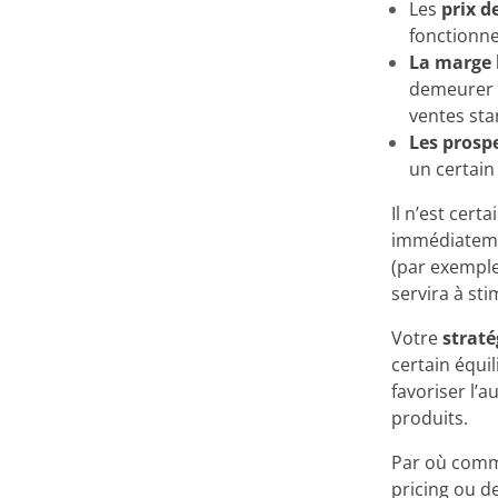
Les
prix d
Sur ce site, nous u
fonctionne
La marge 
demeurer é
Chez Minderest, nous util
ventes sta
stockent et enregistrent
Les prosp
informations peut être trè
un certain
contenu dans votre lang
identification en tant qu'
Il n’est cer
également être utilisées 
immédiateme
publicitaires telles que
G
(par exempl
sur le bouton "Accepter",
servira à sti
cliquant sur le bouton "
que nous utilisons dans
Votre
straté
certain équi
favoriser l’
produits.
Par où comme
pricing ou d