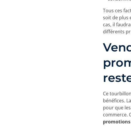
Tous ces fac
soit de plus 
cas, il faud
différents p
Vend
prom
rest
Ce tourbillo
bénéfices. L
pour que les 
commerce. Qu
promotions