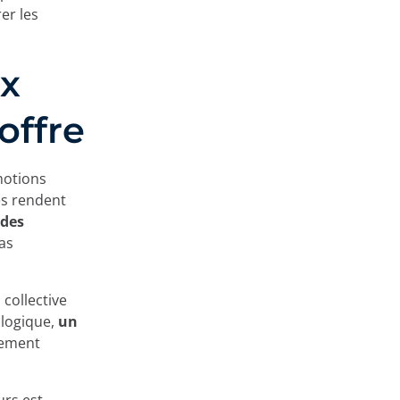
er les
x
offre
motions
es rendent
des
pas
 collective
 logique,
un
lement