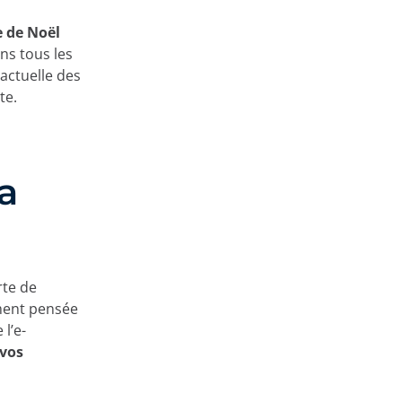
 de Noël
ans tous les
actuelle des
te.
a
rte de
ment pensée
l’e-
 vos