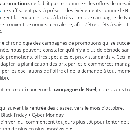
s promotions
ne faiblit pas, et comme si les offres de mi-s
s
ne suffisaient pas, à présent des événements comme le
B
ngent la tendance jusqu’à la très attendue campagne de Noë
 trouvent de nouveau en alerte, afin d’être prêts à saisir t
.
une chronologie des campagnes de promotions qui se succè
nnée, nous pouvons constater qu’il n’y a plus de période san
de promotions, offres spéciales et prix « standards ». Ceci i
adapter la planification des prix par les e-commerces manag
ciper les oscillations de l’offre et de la demande à tout mom
libre.
t, en ce qui concerne la
campagne de Noël
, nous avons t
qui suivent la rentrée des classes, vers le mois d’octobre.
Black Friday + Cyber Monday.
 d’hiver, qui commencent toujours plus tôt pour tenter de 
on de plus en plus imprévisible.