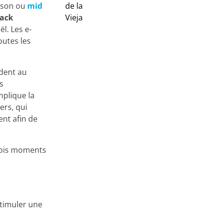
aison ou
mid
lack
l. Les e-
outes les
dent au
s
mplique la
ers, qui
ent afin de
rois moments
stimuler une