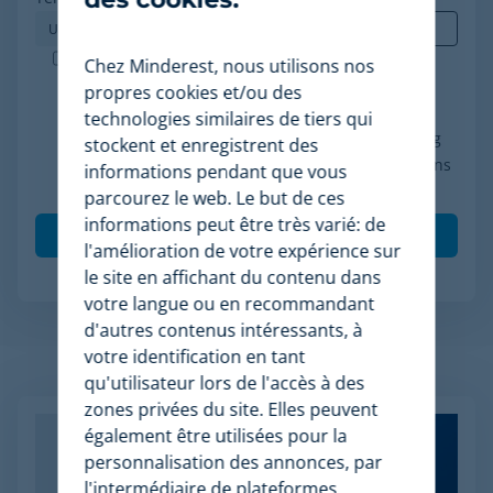
Minderest est une entreprise certifiée ISO-27001.
Chez Minderest, nous utilisons nos
J'accepte le traitement de mes données
propres cookies et/ou des
conformément à la politique de confidentialité, je
technologies similaires de tiers qui
consens à recevoir des communications marketing
stockent et enregistrent des
de Minderest et je comprends que mes interactions
informations pendant que vous
(ouvertures et clics) seront mesurées pour per
*
parcourez le web. Le but de ces
informations peut être très varié: de
l'amélioration de votre expérience sur
le site en affichant du contenu dans
votre langue ou en recommandant
d'autres contenus intéressants, à
votre identification en tant
Articles apparentés
qu'utilisateur lors de l'accès à des
zones privées du site. Elles peuvent
également être utilisées pour la
personnalisation des annonces, par
l'intermédiaire de plateformes