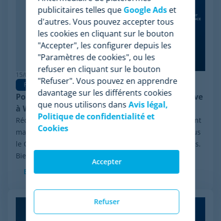
publicitaires telles que
Google Ads
et
d'autres. Vous pouvez accepter tous
les cookies en cliquant sur le bouton
"Accepter", les configurer depuis les
"Paramètres de cookies", ou les
refuser en cliquant sur le bouton
15/06/2026
"Refuser". Vous pouvez en apprendre
Pricing Software
davantage sur les différents cookies
Pourquoi Minderest est la meilleure alternative
que nous utilisons dans
Avis légal,
à Wiser en pricing intelligence
Politique de confidentialité et
Récemment, le secteur a été marqué par un événement
Cookies
majeur : la procédure de réorganisation financière sous
le Chapter 11 initiée par Wiser Solutions aux États-Unis.
Bien que cette mesure n'implique...
Accepter
En savoir plus
Refuser