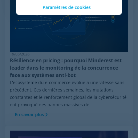
Paramètres de cookies
19/06/2026
Résilience en pricing : pourquoi Minderest est
leader dans le monitoring de la concurrence
face aux systèmes anti-bot
L'écosystème du e-commerce évolue à une vitesse sans
précédent. Ces dernières semaines, les mutations
constantes et le renforcement global de la cybersécurité
ont provoqué des pannes massives de...
En savoir plus