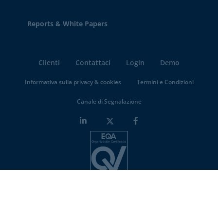
Reports & White Papers
Clienti
Contattaci
Login
Demo
Informativa sulla privacy & cookies
Termini e Condizioni
Canale di Segnalazione
Minderest is an
ISO-27001 certified company