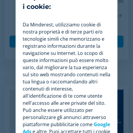
Accetto il trattamento dei miei dati in conformità con
i cookie:
l'informativa sulla privacy, acconsento a ricevere
comunicazioni di marketing da parte di Minderest e
comprendo che le mie interazioni (aperture e clic)
Da Minderest, utilizziamo cookie di
saranno tracciate per personalizzare i contenuti.
*
nostra proprietà e di terze parti e/o
tecnologie simili che memorizzano e
registrano informazioni durante la
navigazione su Internet. Lo scopo di
queste informazioni può essere molto
vario, dal migliorare la tua esperienza
sul sito web mostrando contenuti nella
Articoli Relazionati
tua lingua o raccomandando altri
contenuti di interesse,
all'identificazione di te come utente
nell'accesso alle aree private del sito.
Può anche essere utilizzato per
personalizzare gli annunci attraverso
piattaforme pubblicitarie come
Google
Ads
e altre. Puoi accettare tutti i cookie