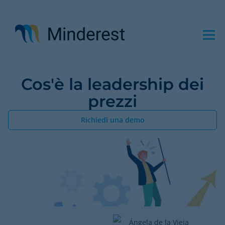
Salta
al
contenuto
principale
Cos'è la leadership dei
prezzi
Richiedi una demo
Ángela de la Vieja