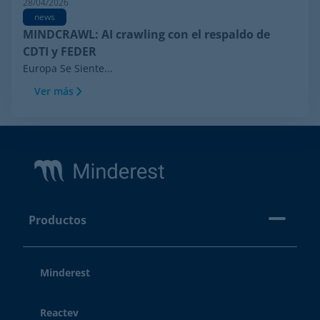
28/04/2026
news
MINDCRAWL: AI crawling con el respaldo de
CDTI y FEDER
Europa Se Siente...
Ver más
Footer
Productos
Minderest
Reactev