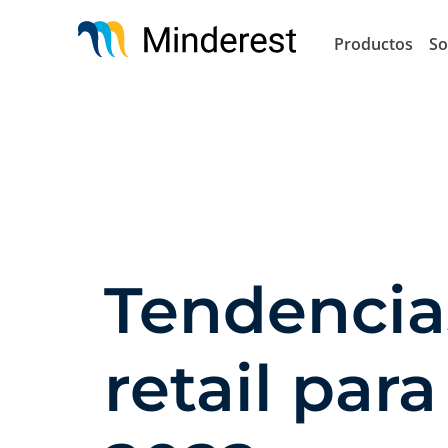
Pasar
al
Productos
So
contenido
principal
Tendencia
retail para