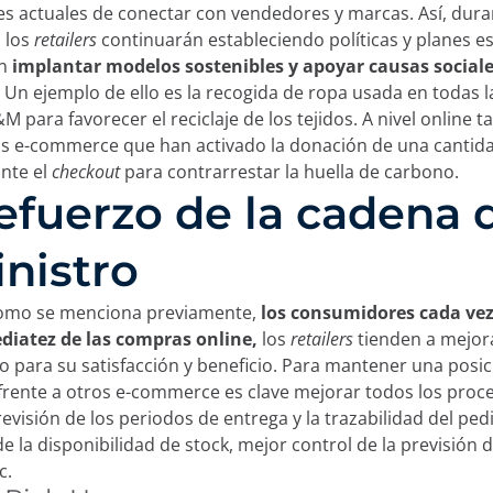
 actuales de conectar con vendedores y marcas. Así, dura
zamos cookies:
 los
retailers
continuarán estableciendo políticas y planes e
an
implantar modelos sostenibles y apoyar causas sociale
.
Un ejemplo de ello es la recogida de ropa usada en todas l
cookies propias y de terceros y/o tecnologías similares que
M para favorecer el reciclaje de los tejidos. A nivel online 
entras navegas por la web. La finalidad de esta informació
os e-commerce que han activado la donación de una cantid
u experiencia en la página web mostrando el contenido en t
nte el
checkout
para contrarrestar la huella de carbono.
dos de tu interés, hasta identificarte como usuario a la ho
Refuerzo de la cadena 
. También puede ser utilizada para la personalización de an
blicitarias como
Google Ads
y otras. Puedes aceptar todas 
ar”, configurarlas desde “Configuración de cookies” o rech
nistro
chazar”. Puedes conocer las diferentes cookies que utilizam
privacidad y cookies.
omo se menciona previamente,
los consumidores cada ve
diatez de las compras online,
los
retailers
tienden a mejor
Rechazar
o para su satisfacción y beneficio. Para mantener una posi
frente a otros e-commerce es clave mejorar todos los proc
revisión de los periodos de entrega y la trazabilidad del ped
Configur
de la disponibilidad de stock, mejor control de la previsión d
c.