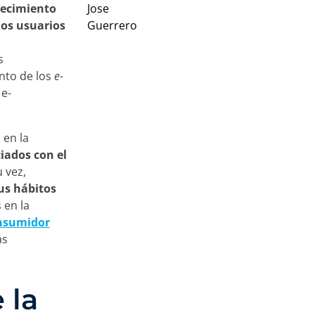
crecimiento
los usuarios
s
nto de los
e-
 e-
 en la
iados con el
 vez,
us hábitos
 en la
onsumidor
as
 la