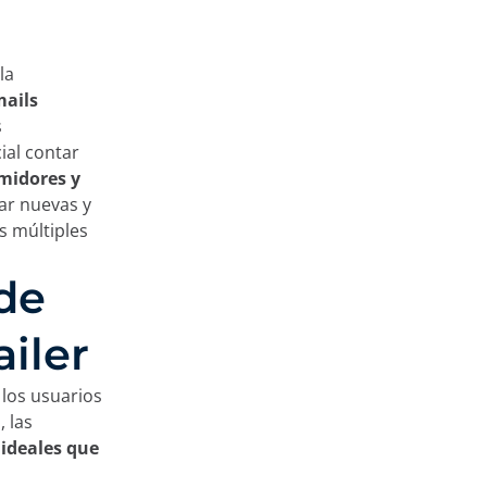
la
mails
s
ial contar
umidores y
ar nuevas y
os múltiples
 de
ailer
 los usuarios
 las
 ideales que