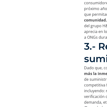
consumidores
En este sitio utili
próximo año
que permit
comunidad
En Minderest utilizamos 
del grupo H&
registran información mi
aprecia en l
diversa, desde mejorar t
a ONGs dura
recomendar otros conteni
3.- 
áreas privadas de la web
mediante plataformas pu
pulsando el botón “Acept
sumi
clicando en el botón “Re
Aviso legal, política de 
Dado que, c
más la inme
de suministr
competitiva 
incluyendo: 
verificación 
demanda, et