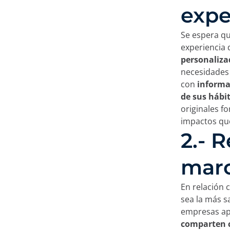
expe
Se espera qu
experiencia 
personaliza
necesidades 
con
informa
de sus hábi
originales fo
impactos que
2.- 
marc
En relación 
sea la más s
empresas a
comparten 