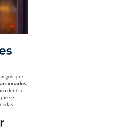
es
 rasgos que
raccionados
nto
dentro
 que se
onedas
.
r