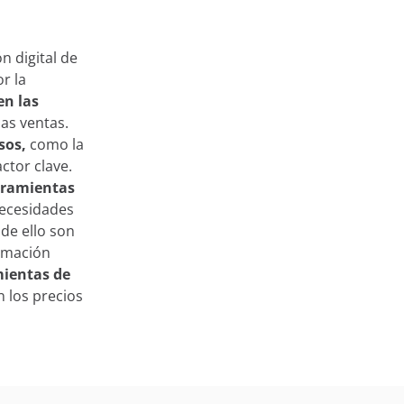
n digital de
r la
en las
as ventas.
esos,
como la
actor clave.
rramientas
necesidades
de ello son
ormación
ientas de
 los precios