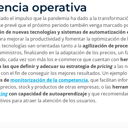
iencia operativa
dado el impulso que la pandemia ha dado a la transformació
 se prevé que el próximo periodo también venga marcado po
ón de nuevas tecnologías y sistemas de automatización 
ra mejorar la productividad y fomentar la optimización de l
 tecnologías van orientadas tanto a la
agilización de proc
ministros, finalizando en la adaptación de los precios, un f
tido, cada vez son más los e-commerce que cuentan con
he
n las que definir y adecuar su estrategia de
pricing
a las 
con el fin de conseguir los mejores resultados. Un ejemplo 
es de
monitorización de la competenci
a
, que facilitan inf
 precios, stock y productos de otras empresas; o las
herram
cing
con capacidad de autoaprendizaje
y que recomiendan
ivos para atraer la atención de los usuarios.