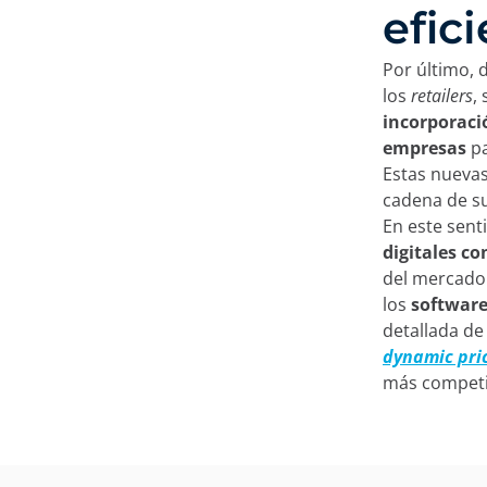
efic
Por último, 
los
retailers
,
incorporaci
empresas
pa
Estas nuevas
cadena de su
En este sen
digitales co
del mercado 
los
softwar
detallada de
dynamic pri
más competit