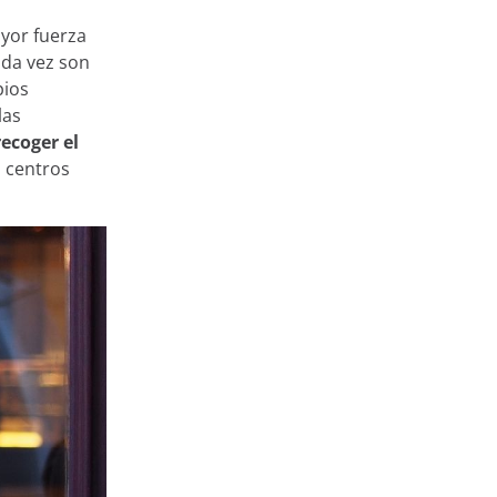
yor fuerza
da vez son
pios
las
ecoger el
o centros