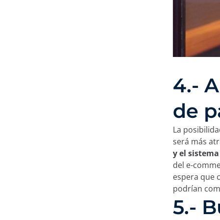
4.- 
de p
La posibilid
será más atr
y el sistem
del e-commer
espera que c
podrían come
5.- 