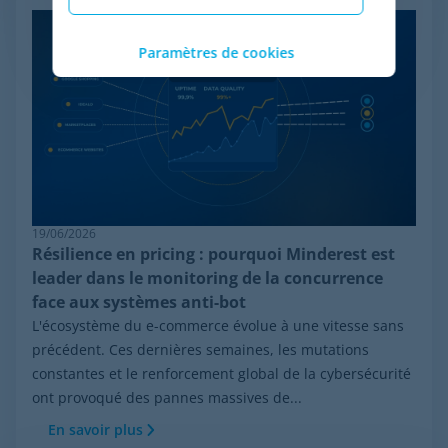
Paramètres de cookies
19/06/2026
Résilience en pricing : pourquoi Minderest est
leader dans le monitoring de la concurrence
face aux systèmes anti-bot
L'écosystème du e-commerce évolue à une vitesse sans
précédent. Ces dernières semaines, les mutations
constantes et le renforcement global de la cybersécurité
ont provoqué des pannes massives de...
En savoir plus