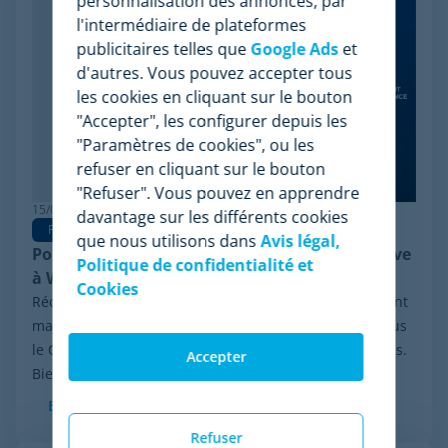
personnalisation des annonces, par
l'intermédiaire de plateformes
publicitaires telles que
Google Ads
et
d'autres. Vous pouvez accepter tous
les cookies en cliquant sur le bouton
"Accepter", les configurer depuis les
"Paramètres de cookies", ou les
refuser en cliquant sur le bouton
"Refuser". Vous pouvez en apprendre
15/06/2026
davantage sur les différents cookies
Pricing Software
que nous utilisons dans
Avis légal,
Pourquoi Minderest est la meilleure alternative
Politique de confidentialité et
à Wiser en pricing intelligence
Cookies
Récemment, le secteur a été marqué par un événement
majeur : la procédure de réorganisation financière sous
le Chapter 11 initiée par Wiser Solutions aux États-Unis.
Accepter
Bien que cette mesure n'implique...
En savoir plus
Refuser