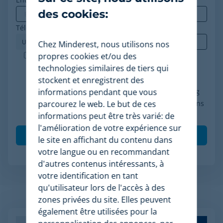
des cookies:
Téléphone
*
Chez Minderest, nous utilisons nos
Minderest est une entreprise certifiée ISO-27001.
propres cookies et/ou des
J'accepte le traitement de mes données
technologies similaires de tiers qui
conformément à la politique de confidentialité, je
stockent et enregistrent des
consens à recevoir des communications marketing
informations pendant que vous
de Minderest et je comprends que mes interactions
parcourez le web. Le but de ces
(ouvertures et clics) seront mesurées pour per
informations peut être très varié: de
*
l'amélioration de votre expérience sur
le site en affichant du contenu dans
votre langue ou en recommandant
d'autres contenus intéressants, à
votre identification en tant
qu'utilisateur lors de l'accès à des
Articles apparentés
zones privées du site. Elles peuvent
également être utilisées pour la