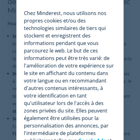
des équivalences dans le retail avec
Minderest
Chez Minderest, nous utilisons nos
propres cookies et/ou des
Pour illustrer ce défi, imaginez le scénario suivant :
technologies similaires de tiers qui
stockent et enregistrent des
Scénario :
Un célèbre fabricant multinational de
informations pendant que vous
boissons gazeuses et rafraîchissantes doit mesurer sa
parcourez le web. Le but de ces
compétitivité face aux
store brands
des principaux
informations peut être très varié: de
supermarchés européens afin de ne pas perdre de parts
l'amélioration de votre expérience sur
de marché pendant la saison estivale.
le site en affichant du contenu dans
Défi :
Les outils de pricing basiques ne parviennent pas
votre langue ou en recommandant
à extraire des données utiles. La raison ? Le code EAN, le
d'autres contenus intéressants, à
nom et même le grammage du soda de la marque
votre identification en tant
blanche sont totalement différents de ceux du fabricant
qu'utilisateur lors de l'accès à des
original, créant d'énormes angles morts dans sa
zones privées du site. Elles peuvent
stratégie de pricing pour les marques blanches
.
également être utilisées pour la
Solution :
L'entreprise décide d'intégrer le module
personnalisation des annonces, par
Competitive Environment de Minderest. Grâce à
l'intermédiaire de plateformes
l'intelligence artificielle
, ils configurent l'outil pour faire