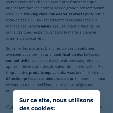
vous coûtera très cher. Le grand problème technique
auquel font face les entreprises de grande consommation
est que le
tracking classique des SKUs exacts
(basé sur le
code-barres ou l'EAN) est totalement aveugle face à la
menace des
private labels
. Les EAN étant différents, les
outils basiques ne perçoivent pas la marque blanche
comme un concurrent.
Surveiller les marques blanches via des plateformes
avancées vous permet une
identification des failles de
compétitivité
, vous aidant à obtenir une compréhension
approfondie des attentes de valeur du marché actuel. En
traquant des
produits équivalents
, vous bénéficiez d'une
détection précoce des tendances de prix
, essentielle pour
évaluer en temps réel l'impact de vos stratégies omnicanal
et de celles de vos concurrents sur le
e-commerce
.
Sur ce site, nous utilisons
Cas d'usage pratique : surveillance
des cookies: