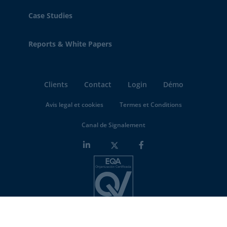
Case Studies
Reports & White Papers
Clients
Contact
Login
Démo
Avis legal et cookies
Termes et Conditions
Canal de Signalement
Minderest is an
ISO-27001 certified company