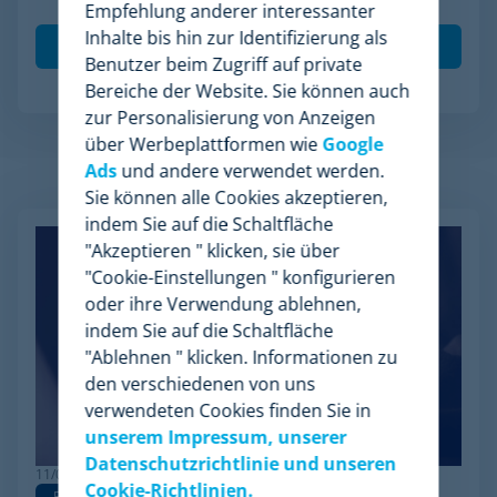
meiner Daten gemäß der
Datenschutzrichtlinie
.
*
Empfehlung anderer interessanter
Inhalte bis hin zur Identifizierung als
Benutzer beim Zugriff auf private
Bereiche der Website. Sie können auch
zur Personalisierung von Anzeigen
über Werbeplattformen wie
Google
Ads
und andere verwendet werden.
Verwandte Artikel
Sie können alle Cookies akzeptieren,
indem Sie auf die Schaltfläche
"Akzeptieren " klicken, sie über
"Cookie-Einstellungen " konfigurieren
oder ihre Verwendung ablehnen,
indem Sie auf die Schaltfläche
"Ablehnen " klicken. Informationen zu
den verschiedenen von uns
verwendeten Cookies finden Sie in
unserem Impressum, unserer
Datenschutzrichtlinie und unseren
11/03/2026
Cookie-Richtlinien.
Pricing
Pricing Strategy
Dynamic Pricing