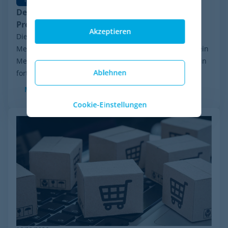
Der Aufstieg von Agentic Commerce:
Preisstrategien für die neuen KI-Agenten
Akzeptieren
Die Handelslandschaft durchläuft eine radikale
Metamorphose: Der Endkäufer ist nicht mehr immer ein
Mensch vor einem Bildschirm, sondern zunehmend ein
Ablehnen
fortschrittlicher Algorithmus, der...
Mehr sehen
Cookie-Einstellungen