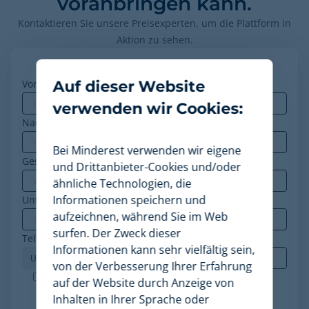
voranbringen kann.
Kontaktieren Sie unsere Preisexperten, um die Plattform in
Aktion zu sehen.
Vorname
Auf dieser Website
*
verwenden wir Cookies:
Nachname
Bei Minderest verwenden wir eigene
Geschäfts-E-Mail
*
und Drittanbieter-Cookies und/oder
ähnliche Technologien, die
Informationen speichern und
Unternehmen
*
aufzeichnen, während Sie im Web
surfen. Der Zweck dieser
Telefon
*
Informationen kann sehr vielfältig sein,
von der Verbesserung Ihrer Erfahrung
Minderest ist ein nach ISO-27001 zertifiziertes
auf der Website durch Anzeige von
Unternehmen. Ich akzeptiere die Verarbeitung
Inhalten in Ihrer Sprache oder