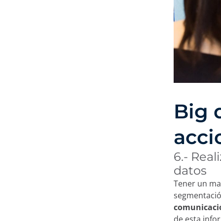
Big 
acci
6.- Rea
datos
Tener un may
segmentación
comunicació
de esta info