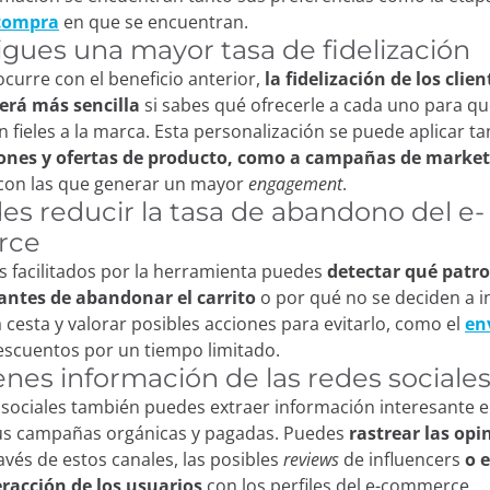
 compra
en que se encuentran.
sigues una mayor tasa de fidelización
ocurre con el beneficio anterior,
la fidelización de los clien
rá más sencilla
si sabes qué ofrecerle a cada uno para q
fieles a la marca. Esta personalización se puede aplicar ta
nes y ofertas de producto, como a campañas de market
con las que generar un mayor
engagement
.
es reducir la tasa de abandono del e-
rce
s facilitados por la herramienta puedes
detectar qué patr
 antes de abandonar el carrito
o por qué no se deciden a i
a cesta y valorar posibles acciones para evitarlo, como el
en
scuentos por un tiempo limitado.
enes información de las redes sociale
 sociales también puedes extraer información interesante e
tus campañas orgánicas y pagadas. Puedes
rastrear las opi
avés de estos canales, las posibles
reviews
de influencers
o 
eracción de los usuarios
con los perfiles del e-commerce.