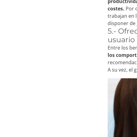
productivid
En este sitio utili
costes.
Por o
trabajan en 
disponer de
En Minderest utilizamos 
5.- Ofr
registran información mi
usuario
diversa, desde mejorar t
Entre los be
recomendar otros conteni
los comport
áreas privadas de la web
recomendacio
mediante plataformas pu
A su vez, el 
pulsando el botón “Acept
clicando en el botón “Re
Aviso legal, política de 