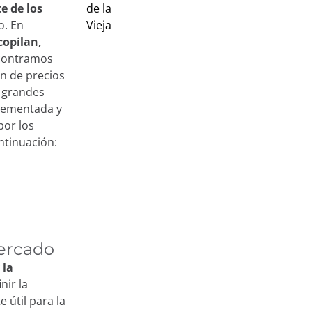
e de los
o. En
copilan,
ncontramos
ón de precios
s grandes
lementada y
por los
ontinuación:
mercado
 la
nir la
útil para la