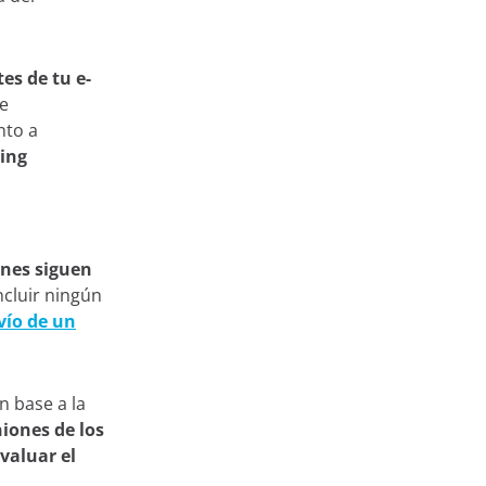
tes de tu e-
ue
nto a
ing
ones siguen
ncluir ningún
vío de un
s
n base a la
niones de los
evaluar el