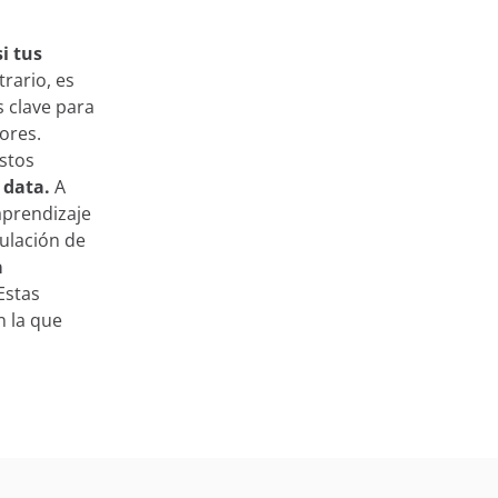
i tus
trario, es
s clave para
tores.
stos
 data.
A
aprendizaje
ulación de
a
 Estas
 la que