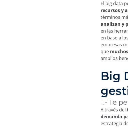
El big data 
recursos y a
términos más
analizan y 
en las herr
en base a lo
empresas mu
que
mucho
amplios bene
Big 
gest
1.- Te 
A través del
demanda par
estrategia d