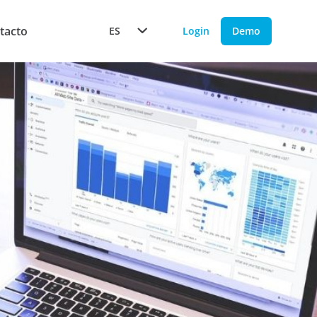
tacto
ES
Login
Demo