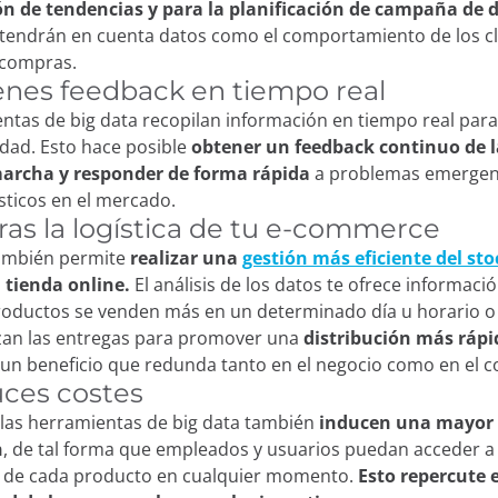
ión de tendencias y para la planificación de campaña de 
e tendrán en cuenta datos como el comportamiento de los cl
e compras.
ienes feedback en tiempo real
ntas de big data recopilan información en tiempo real par
idad. Esto hace posible
obtener un
feedback continuo de l
archa y responder de forma rápida
a problemas emergen
sticos en el mercado.
oras la logística de tu e-commerce
también permite
realizar una
gestión más eficiente del sto
 tienda online.
El análisis de los datos te ofrece informació
oductos se venden más en un determinado día u horario o
izan las entregas para promover una
distribución más rápi
un beneficio que redunda tanto en el negocio como en el 
uces costes
 las herramientas de big data también
inducen una mayor f
n
, de tal forma que empleados y usuarios puedan acceder a 
s de cada producto en cualquier momento.
Esto repercute 