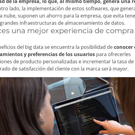
ad de la empresa, lo que, al mismo tiempo, genera una 
zamos cookies:
tro lado, la implementación de estos softwares, que gene
la nube, suponen un ahorro para la empresa, que evita ten
 grandes infraestructuras de almacenamiento de datos.
cookies propias y de terceros y/o tecnologías similares que
eces una mejor experiencia de compra 
entras navegas por la web. La finalidad de esta informació
u experiencia en la página web mostrando el contenido en t
neficios del big data se encuentra la posibilidad de
conocer 
dos de tu interés, hasta identificarte como usuario a la ho
amientos y preferencias de los usuarios
para ofrecerles
. También puede ser utilizada para la personalización de an
nes de producto personalizadas e incrementar la tasa de 
blicitarias como
Google Ads
y otras. Puedes aceptar todas 
grado de satisfacción del cliente con la marca será mayor.
ar”, configurarlas desde “Configuración de cookies” o rech
chazar”. Puedes conocer las diferentes cookies que utilizam
privacidad y cookies.
Rechazar
Configur