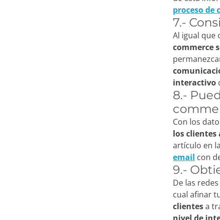
proceso de
7.- Con
Al igual que 
commerce se
permanezcan 
comunicacio
interactivo
8.- Pued
comme
Con los dato
los clientes
artículo en l
email
con de
9.- Obti
De las redes
cual afinar 
clientes
a tr
nivel de int