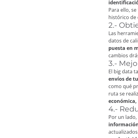
identificac
Para ello, s
histórico d
2.- Obt
Las herramie
datos de cal
puesta en m
cambios drá
3.- Mej
El big data 
envíos de tu
como qué pr
ruta se real
económica,
4.- Red
Por un lado,
informació
actualizado