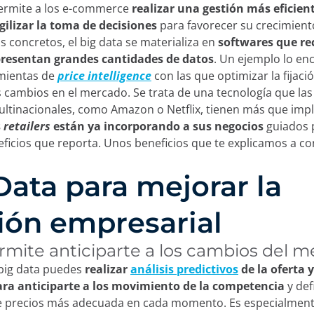
permite a los e-commerce
realizar una gestión más eficient
gilizar la toma de decisiones
para favorecer su crecimient
 concretos, el big data se materializa en
softwares que re
presentan grandes cantidades de datos
. Un ejemplo lo e
amientas de
price intelligence
con las que optimizar la fijaci
s cambios en el mercado. Se trata de una tecnología que la
ltinacionales, como Amazon o Netflix, tienen más que imp
s
retailers
están ya incorporando a sus negocios
guiados 
ficios que reporta. Unos beneficios que te explicamos a c
Data para mejorar la
ión empresarial
permite anticiparte a los cambios del 
 big data puedes
realizar
análisis predictivos
de la oferta y
a anticiparte a los movimiento de la competencia
y defi
e precios más adecuada en cada momento. Es especialmente 