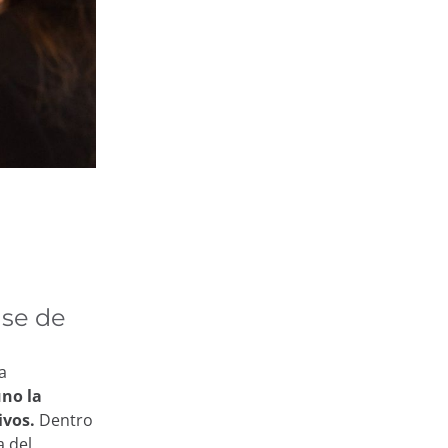
ase de
a
uno la
ivos.
Dentro
a del