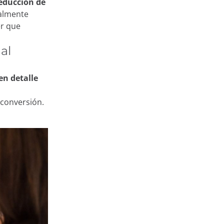
reducción de
ralmente
er que
 almacenan y
al
n puede ser muy
u idioma o
en detalle
ra de acceder a
uncios,
conversión.
las cookies
azar su uso
os en nuestro
Aceptar
ación de cookies