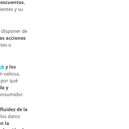
descuentos.
ientes y su
a disponer de
as acciones
tes o
ck
y los
n valiosa,
 por qué
da y
consumidor.
luidez de la
los datos
en la