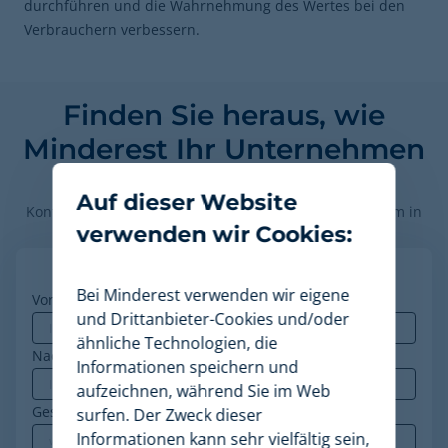
durchführen und die Wahrnehmung des Wertes bei den
Verbrauchern verbessern.
Finden Sie heraus, wie
Minderest Ihr Unternehmen
voranbringen kann.
Auf dieser Website
Kontaktieren Sie unsere Preisexperten, um die Plattform in
verwenden wir Cookies:
Aktion zu sehen.
Bei Minderest verwenden wir eigene
Vorname
*
und Drittanbieter-Cookies und/oder
ähnliche Technologien, die
Nachname
Informationen speichern und
aufzeichnen, während Sie im Web
Geschäfts-E-Mail
*
surfen. Der Zweck dieser
Informationen kann sehr vielfältig sein,