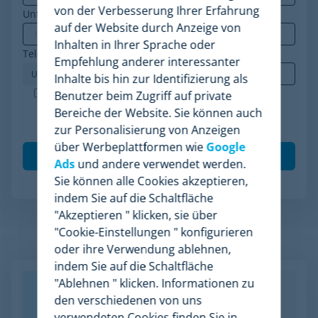
von der Verbesserung Ihrer Erfahrung
Unternehmen
*
auf der Website durch Anzeige von
Inhalten in Ihrer Sprache oder
Telefon
*
Empfehlung anderer interessanter
Inhalte bis hin zur Identifizierung als
Minderest ist ein nach ISO-27001 zertifiziertes
Benutzer beim Zugriff auf private
Unternehmen. Ich akzeptiere die Verarbeitung
Bereiche der Website. Sie können auch
meiner Daten gemäß der
Datenschutzrichtlinie
.
*
zur Personalisierung von Anzeigen
über Werbeplattformen wie
Google
Ads
und andere verwendet werden.
Sie können alle Cookies akzeptieren,
indem Sie auf die Schaltfläche
"Akzeptieren " klicken, sie über
"Cookie-Einstellungen " konfigurieren
Verwandte Artikel
oder ihre Verwendung ablehnen,
indem Sie auf die Schaltfläche
"Ablehnen " klicken. Informationen zu
den verschiedenen von uns
verwendeten Cookies finden Sie in